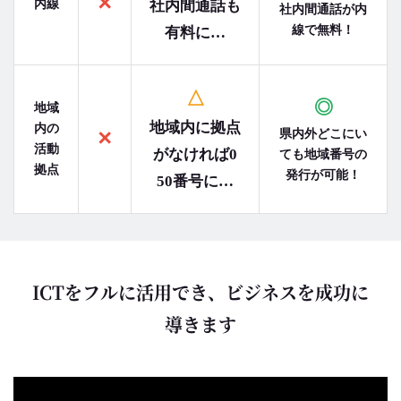
✕
内線
社内間通話も
社内間通話が内
線で無料！
有料に…
△
◎
地域
地域内に拠点
内の
県内外どこにい
✕
活動
がなければ0
ても地域番号の
拠点
発行が可能！
50番号に…
ICTをフルに活用でき、ビジネスを成功に
導きます