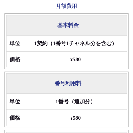
月額費用
項
基本料金
目
1契約（1番号1チャネル分を含む）
単
580
¥
位
価
番号利用料
格
1番号（追加分）
580
¥