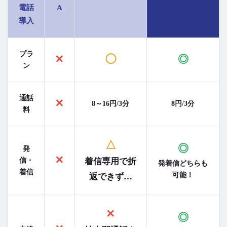
電話
A
導入
プラ
✕
◯
◎
ン
通話
✕
8～16円/3分
8円/3分
料
△
◎
発
✕
信・
着信専用で折
発着信どちらも
着信
可能！
返できず…
✕
◎